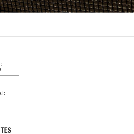
 :
0
l :
NTES