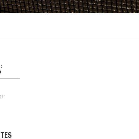
 :
0
l :
NTES