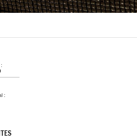
 :
0
l :
NTES