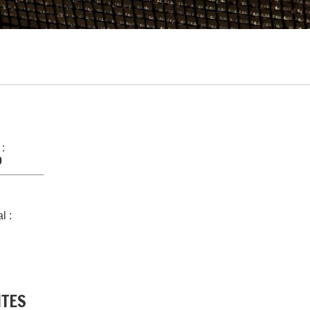
 :
0
l :
NTES