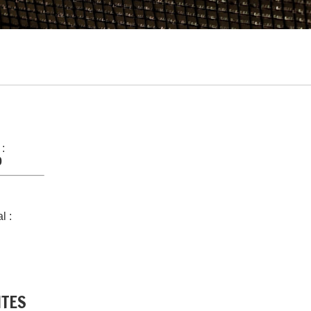
 :
0
l :
NTES