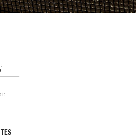
 :
0
l :
NTES