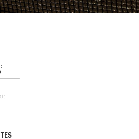
 :
0
l :
NTES