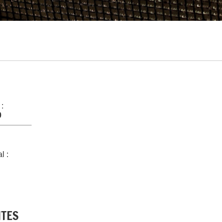
 :
0
l :
NTES