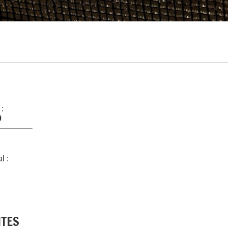
 :
0
l :
NTES