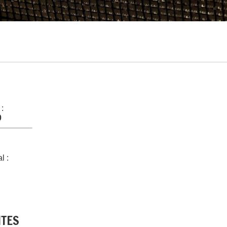
 :
0
l :
NTES