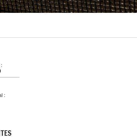
 :
0
l :
NTES