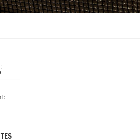
 :
0
l :
NTES