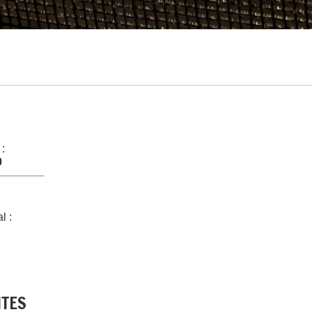
 :
0
l :
NTES