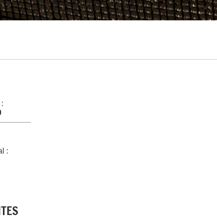
 :
0
l :
NTES