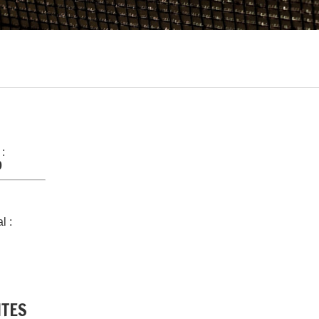
 :
0
l :
NTES